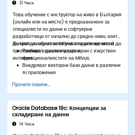
системата.
21 Часа
Това обучение с инструктор на живо в България
(онлайн или на място) е предназначено за
специалисти по данни и софтуерни
разработчици от начално до средно ниво, които
желаят да научат за Milvus и практическите ѝ
До края на обучението участниците ще могат да:
приложения в различни сценарии с изкуствен
Разбират архитектурата и
интелект.
функционалностите на Milvus.
Внедряват векторни бази данни в различни
AI приложения.
Извършват търсене по сходство с висока
Прочети повече...
точност и скорост.
Прилагат Milvus при реални
предизвикателства с изкуствен интелект.
Oracle Database 19c: Концепции за
складиране на данни
14 Часа