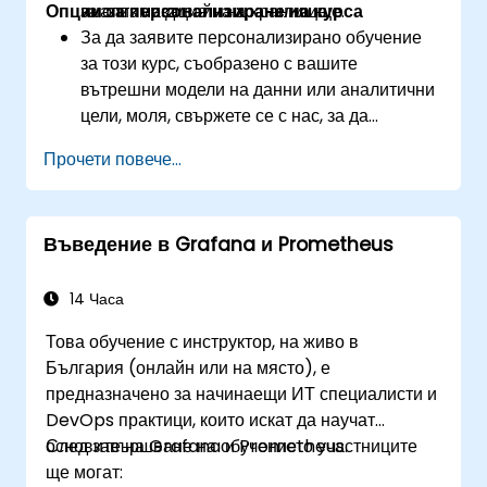
Опции за персонализиране на курса
за оптимизация на хранилища.
анализ на дизайн на хранилище.
За да заявите персонализирано обучение
за този курс, съобразено с вашите
вътрешни модели на данни или аналитични
цели, моля, свържете се с нас, за да
организираме.
Прочети повече...
Въведение в Grafana и Prometheus
14 Часа
Това обучение с инструктор, на живо в
България (онлайн или на място), е
предназначено за начинаещи ИТ специалисти и
DevOps практици, които искат да научат
основите на Grafana и Prometheus.
След завършване на обучението участниците
ще могат: