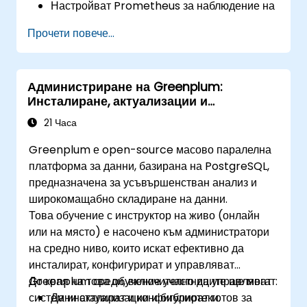
Настройват Prometheus за наблюдение на
облачно базирани ресурси.
Прочети повече...
Конфигурират Grafana за визуализиране
на показатели от облачни услуги.
Използват инструменти и интеграции,
Администриране на Greenplum:
естествени за облака, за мащабируемост на
Инсталиране, актуализации и
наблюдението.
библиотеки
21 Часа
Greenplum е open-source масово паралелна
платформа за данни, базирана на PostgreSQL,
предназначена за усъвършенстван анализ и
широкомащабно складиране на данни.
Това обучение с инструктор на живо (онлайн
или на място) е насочено към администратори
на средно ниво, които искат ефективно да
инсталират, конфигурират и управляват
Greenplum среди, включително да управляват
До края на това обучение участниците ще могат:
системни актуализации и библиотеки.
Да инсталират и конфигурират готов за