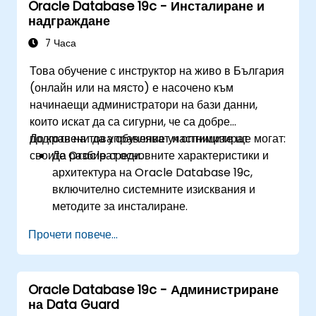
Oracle Database 19c - Инсталиране и
надграждане
7 Часа
Това обучение с инструктор на живо в България
(онлайн или на място) е насочено към
начинаещи администратори на бази данни,
които искат да са сигурни, че са добре
подготвени да управляват и оптимизират
До края на това обучение участниците ще могат:
своите Oracle среди.
Да разбират основните характеристики и
архитектура на Oracle Database 19c,
включително системните изисквания и
методите за инсталиране.
Да придобият практически умения за
Прочети повече...
инсталиране на Oracle Database 19c и
Oracle Grid Infrastructure, включително
конфигуриране на мрежовите настройки,
Oracle Database 19c - Администриране
съхранението и сигурността.
на Data Guard
Да научат пълния процес на надграждане