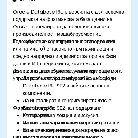
Oracle Database 19c е версията с дългосрочна
поддръжка на флагманската база данни на
Oracle, проектирана да осигурява висока
производителност, мащабируемост и
надеждност за корпоративни натоварвания.
Това обучение с инструктор на живо (онлайн
или на място) е насочено към начинаещи и
средно напреднали администратори на бази
данни и ИТ специалисти, които желаят
ефективно да инсталират, конфигурират и
До края на това обучение участниците ще могат:
управляват Oracle Database 19c SE2 среди.
Да разбират архитектурата на Oracle
Database 19c SE2 и нейните основни
компоненти.
Да инсталират и конфигурират Oracle
Формат на курса
Database 19c SE2 на поддържани
платформи.
Интерактивна лекция и дискусия.
Да изпълняват ключови административни
Множество упражнения и практика.
задачи, включително архивиране,
Практическа реализация в среда на живо.
Опции за персонализиране на курса
възстановяване и управление на