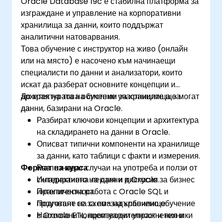
Oracle Database 19c е стабилна платформа за
изграждане и управление на корпоративни
хранилища за данни, които поддържат
аналитични натоварвания.
Това обучение с инструктор на живо (онлайн
или на място) е насочено към начинаещи
специалисти по данни и анализатори, които
искат да разберат основните концепции и
архитектурата на системи за хранилища за
До края на това обучение участниците ще могат
данни, базирани на Oracle.
да:
Разбират ключови концепции и архитектура
на складирането на данни в Oracle.
Описват типични компоненти на хранилище
за данни, като таблици с факти и измерения.
Формат на курса
Разпознават случаи на употреба и ползи от
складирането на данни в Oracle за бизнес
Интерактивна лекция и дискусия.
интелигентност.
Практическа работа с Oracle SQL и
Подготвят се за по-задълбочено обучение
проучване на схема на хранилище.
в Oracle ETL, производителност и техники
Насочвани концептуални упражнения и