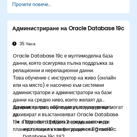
Прочети повече...
употреба, включително процедури, функции,
пакети и тригери, за модулни и
мащабируеми приложения.
Администриране на Oracle Database 19c
Да внедряват усъвършенствани структури
от данни като асоциативни масиви и да
управляват резултати от заявки с помощта
35 Часа
на курсори.
Oracle Database 19c е мултимоделна база
Да обработват грешки стабилно и да
данни, която осигурява пълна поддръжка за
защитават кода с техники за криптиране,
релационни и нерелационни данни.
обфускация и условно компилиране.
Това обучение с инструктор на живо (онлайн
Да прилагат PL/SQL в сценарии от реалния
или на място) е насочено към системни
свят, използвайки вградени пакети за
администратори и администратори на бази
работа с файлове, автоматизация на
данни на средно ниво, които желаят да
имейли и други усъвършенствани
администрират, наблюдават, подсигуряват,
До края на това обучение участниците ще могат
функционалности.
архивират и възстановяват Oracle Database
да:
19c в Standard Edition 2 среди, както и да
Подготвят средата и извършват чисти
планират ясен път за миграция от 11g към 19c.
инсталации и конфигурации на Oracle
Database 19c SE2.