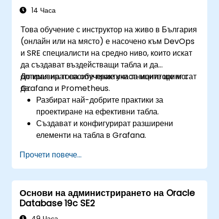
14 Часа
Това обучение с инструктор на живо в България
(онлайн или на място) е насочено към DevOps
и SRE специалисти на средно ниво, които искат
да създават въздействащи табла и да
оптимизират своите практики за мониторинг с
До края на това обучение участниците ще могат
Grafana и Prometheus.
да:
Разбират най-добрите практики за
проектиране на ефективни табла.
Създават и конфигурират разширени
елементи на табла в Grafana.
Използват темплейти в Grafana за
Прочети повече...
динамични и многократно използваеми
табла.
Внедряват механизми за известяване, за да
Основи на администрирането на Oracle
повишат информираността за
Database 19c SE2
оперативната среда.
49 Часа