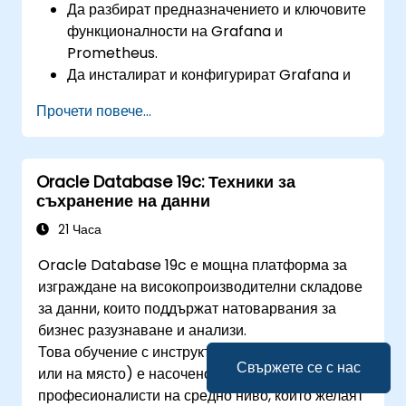
Да разбират предназначението и ключовите
функционалности на Grafana и
Prometheus.
Да инсталират и конфигурират Grafana и
Prometheus в Linux среда.
Прочети повече...
Да създават основни източници на данни и
табла в Grafana.
Да наблюдават системни метрики и да
Oracle Database 19c: Техники за
визуализират данни, използвайки
съхранение на данни
Prometheus.
21 Часа
Oracle Database 19c е мощна платформа за
изграждане на високопроизводителни складове
за данни, които поддържат натоварвания за
бизнес разузнаване и анализи.
Това обучение с инструктор на живо (онлайн
Свържете се с нас
или на място) е насочено към Oracle
професионалисти на средно ниво, които желаят