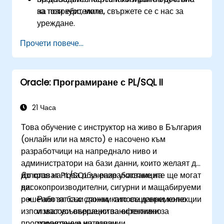
на потребителите.
за този курс, моля, свържете се с нас за
уреждане.
Прочети повече...
Oracle: Програмиране с PL/SQL II
21 Часа
Това обучение с инструктор на живо в България
(онлайн или на място) е насочено към
разработчици на напреднало ниво и
администратори на бази данни, които желаят да
използват PL/SQL за разработване на
До края на това обучение участниците ще могат
високопроизводителни, сигурни и мащабируеми
да:
решения за бази данни, като същевременно
Работят със сложни типове данни, колекции
използват усъвършенствани техники за
и масови операции за ефективно
програмиране и интеграции.
управление на данни.