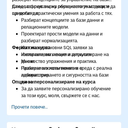
данни, с фокус върху релационните модели, и да
След завършване на обучението участниците
придобият практически умения за работа с тях.
ще могат да:
Разбират концепциите за бази данни и
релационните модели.
Проектират прости модели на данни и
разбират нормализацията.
Формат на курса
Използват основни SQL заявки за
извличане, вмъкване и актуализиране на
Интерактивна лекция и дискусия.
данни.
Множество упражнения и практика.
Разбират ключови понятия в
Практическо изпълнение в среда с реална
администрирането и сигурността на бази
лаборатория.
Опции за персонализиране на курса
данни.
За да заявите персонализирано обучение
за този курс, моля, свържете се с нас.
Прочети повече...