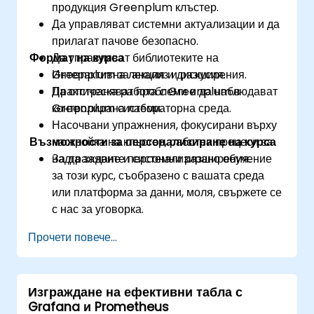
продукция Greenplum клъстер.
Да управляват системни актуализации и да
прилагат пачове безопасно.
Формат на курса
Да управляват библиотеките на
Greenplum за анализ и разширения.
Интерактивна лекция и дискусия.
Да отстраняват проблеми и да наблюдават
Практическа работа с Greenplum в
Greenplum системи.
контролирана лабораторна среда.
Насочвани упражнения, фокусирани върху
Възможности за персонализиране на курса
настройка на клъстер, работни процеси за
надграждане и системни разширения.
За да заявите персонализирано обучение
за този курс, съобразено с вашата среда
или платформа за данни, моля, свържете се
с нас за уговорка.
Прочети повече...
Изграждане на ефективни табла с
Grafana и Prometheus