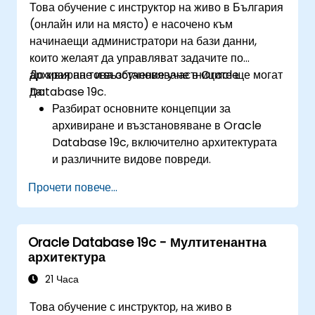
Това обучение с инструктор на живо в България
бедствия и най-добри практики за висока
(онлайн или на място) е насочено към
достъпност.
начинаещи администратори на бази данни,
Придобият умения за отстраняване на
които желаят да управляват задачите по
проблеми и диагностика за разрешаване на
архивиране и възстановяване в Oracle
До края на това обучение участниците ще могат
проблеми в среди с RAC и Grid
Database 19c.
да:
Infrastructure.
Разбират основните концепции за
Разберат процеса на прилагане на пачове и
архивиране и възстановяване в Oracle
надграждане на Oracle RAC и Grid
Database 19c, включително архитектурата
Infrastructure, като същевременно
и различните видове повреди.
минимизират времето за престой и
Придобият практически опит в
поддържат стабилността на системата.
Прочети повече...
конфигурирането на настройките за
архивиране и възстановяване, включително
RMAN средата и бързата зона за
Oracle Database 19c - Мултитенантна
възстановяване (fast recovery area).
архитектура
Развият практически умения за извършване
на различни видове архивиране и операции
21 Часа
по възстановяване, включително пълно,
Това обучение с инструктор, на живо в
инкрементално и възстановяване до