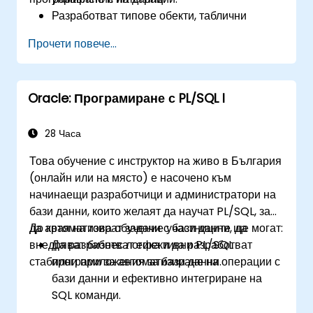
Разработват типове обекти, таблични
функции и персонализирани агрегати за
Прочети повече...
подобряване на функционалността на
базата данни.
Прилагат техники за оптимизиране на
Oracle: Програмиране с PL/SQL I
производителността, използват нативна
компилация и се предпазват от SQL
инжекции.
28 Часа
Внедряват контексти на приложения, VPD и
Това обучение с инструктор на живо в България
сигурни програмни модули за стабилни
(онлайн или на място) е насочено към
решения за бази данни.
начинаещи разработчици и администратори на
бази данни, които желаят да научат PL/SQL, за
да автоматизират задачи с бази данни, да
До края на това обучение участниците ще могат:
внедряват бизнес логика и да разработват
Да разработват ефективни PL/SQL
стабилни приложения за бази данни.
програми за автоматизиране на операции с
бази данни и ефективно интегриране на
SQL команди.
Да създават единици за многократна