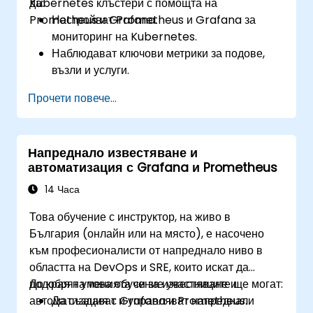
Kubernetes клъстери с помощта на
да:
Prometheus и Grafana.
Настройват Prometheus и Grafana за
мониторинг на Kubernetes.
Наблюдават ключови метрики за подове,
възли и услуги.
Създават динамични табла за визуализация
Прочети повече...
на изправността и производителността на
клъстера.
Прилагат стратегии за известяване за
Напреднало известяване и
проактивно разрешаване на проблеми.
автоматизация с Grafana и Prometheus
Прилагат най-добри практики за
мащабиране на решения за мониторинг в
14 Часа
Kubernetes среди.
Това обучение с инструктор, на живо в
България (онлайн или на място), е насочено
към професионалисти от напреднало ниво в
областта на DevOps и SRE, които искат да
подобрят уменията си за известяване и
До края на това обучение участниците ще могат:
автоматизация с Grafana и Prometheus.
Да създават и управляват напреднали