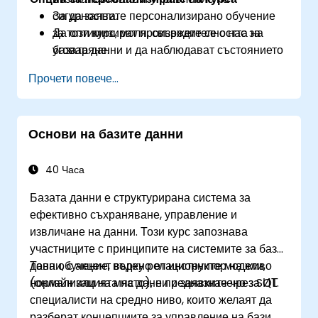
сигурността.
За да заявите персонализирано обучение
Да оптимизират производителността на
за този курс, моля, свържете се с нас за
базата данни и да наблюдават състоянието
уговаряне.
на системата с инструменти на Oracle.
Прочети повече...
Да планират и изпълняват миграции от по-
ранни версии на Oracle Database към 19c.
Основи на базите данни
40 Часа
Базата данни е структурирана система за
ефективно съхраняване, управление и
извличане на данни. Този курс запознава
участниците с принципите на системите за бази
данни, с акцент върху релационните модели,
Това обучение, водено от инструктор на живо
нормализацията на данни и заявките чрез SQL.
(онлайн или на място), е предназначено за ИТ
специалисти на средно ниво, които желаят да
разберат концепциите за управление на бази