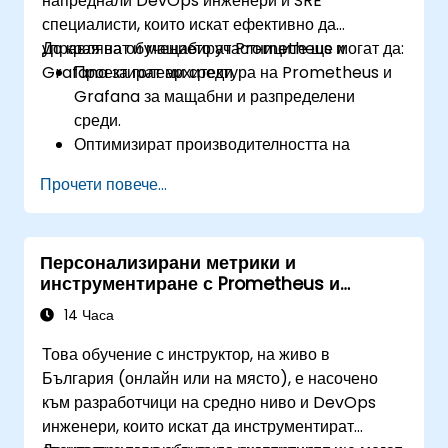
напреднали DevOps инженери и SRE
ефективно PL/SQL програми.
специалисти, които искат ефективно да
управляват и мащабират Prometheus и
До края на обучението участниците ще могат да:
Grafana за големи среди.
Проектират архитектура на Prometheus и
Grafana за мащабни и разпределени
среди.
Оптимизират производителността на
Prometheus за системи с висок трафик.
Прочети повече...
Конфигурират Grafana за големи масиви
от данни и сложни визуализации.
Прилагат напреднали стратегии за
Персонализирани метрики и
отстраняване на проблеми и
инструментиране с Prometheus и
мащабируемост.
Grafana
14 Часа
Това обучение с инструктор, на живо в
България (онлайн или на място), е насочено
към разработчици на средно ниво и DevOps
инженери, които искат да инструментират