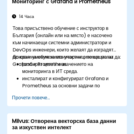
Мониторинг с Grafana и Prometheus
14 Часа
Това присъствено обучение с инструктор в
България (онлайн или на място) е насочено
към начинаещи системни администратори и
DevOps инженери, които желаят да изградят
основни умения за мониторинг с помощта на
До края на обучението участниците ще могат да:
Grafana и Prometheus.
разбират целта и значението на
мониторинга в ИТ среда.
инсталират и конфигурират Grafana и
Prometheus за основни задачи по
мониторинг.
Прочети повече...
създават прости табла и известявания за
визуализиране на производителността на
системата.
Milvus: Отворена векторска база данни
прилагат добри практики за мониторинг на
за изкуствен интелект
наличността и производителността на