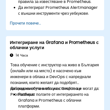
правила за известяване в Prometheus.
Да интегрират Prometheus Alertmanager
с външни инструменти чрез уебхукове.
Да автоматизират отговорите на известия
Прочети повече...
за по-бързо разрешаване на проблеми.
Да използват Grafana за ефективно
визуализиране и управление на известия.
Интегриране на Grafana и Prometheus с
облачни услуги
14 Часа
Това обучение с инструктор на живо в България
(онлайн или на място) е насочено към
инженери в облака и DevOps с напреднали
познания, които желаят да подобрят
наблюдаемостта в облака с Grafana и
До края на обучението участниците ще могат да:
Prometheus.
Разбират ползите от интегрирането на
Grafana и Prometheus с облачни
платформи.