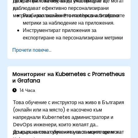
своите приложения, за да експортират и
До края на това обучение участниците ще могат
наблюдават ефективно персонализирани
да:
метрики, използвайки Prometheus и Grafana.
Разбират значението на персонализираните
метрики за наблюдение на приложения.
Инструментират приложения за
експортиране на персонализирани метрики
за Prometheus.
Прочети повече...
Създават и конфигурират табла в Grafana
за визуализиране на персонализирани
метрики.
Мониторинг на Kubernetes с Prometheus
Прилагат най-добри практики за
и Grafana
интегриране на наблюдението в жизнения
цикъл на разработката.
14 Часа
Това обучение с инструктор на живо в България
(онлайн или на място) е насочено към
напреднали Kubernetes администратори и
DevOps инженери, които желаят да
усъвършенстват уменията си за мониторинг на
До края на това обучение участниците ще могат