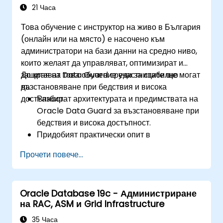
до Oracle Database 19c, от планирането
21 Часа
преди надграждането до валидирането
Това обучение с инструктор на живо в България
след него.
(онлайн или на място) е насочено към
Да развият умения за отстраняване на
администратори на бази данни на средно ниво,
проблеми, за да се справят с често срещани
които желаят да управляват, оптимизират и
проблеми по време на инсталиране и
защитават Data Guard среди за стабилно
До края на това обучение участниците ще могат
надграждане.
възстановяване при бедствия и висока
да:
Да прилагат най-добри практики за
достъпност.
Разбират архитектурата и предимствата на
инсталиране и надграждане на Oracle
Oracle Data Guard за възстановяване при
Database, за да осигурят гладко и успешно
бедствия и висока достъпност.
внедряване.
Придобият практически опит в
конфигурирането и управлението на
Прочети повече...
физически и логически резервни бази
данни, включително Data Guard broker.
Развият практически умения за
Oracle Database 19c - Администриране
наблюдение, отстраняване на
на RAC, ASM и Grid Infrastructure
неизправности и оптимизиране на Data
Guard среди за оптимална
35 Часа