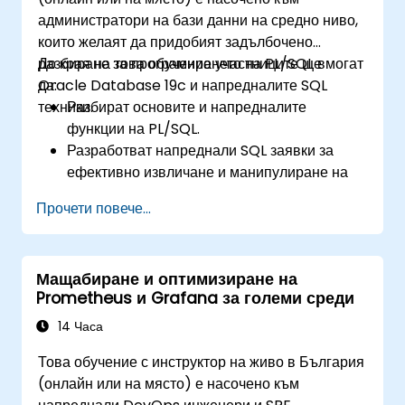
производителността, използвайки
администратори на бази данни на средно ниво,
динамични изгледи за производителност,
които желаят да придобият задълбочено
проследяване на SQL и планове за
разбиране за програмирането на PL/SQL в
До края на това обучение участниците ще могат
изпълнение.
Oracle Database 19c и напредналите SQL
да:
Планират и изпълняват преход/миграция
техники.
Разбират основите и напредналите
от 11g към 19c, използвайки поддържани
функции на PL/SQL.
пътища за надграждане и инструменти.
Разработват напреднали SQL заявки за
ефективно извличане и манипулиране на
данни.
Прочети повече...
Прилагат програмни конструкции на PL/SQL
за управление на данни и операции с бази
данни.
Мащабиране и оптимизиране на
Оптимизират SQL заявки за по-добра
Prometheus и Grafana за големи среди
производителност.
Използват напреднали функции на PL/SQL
14 Часа
като колекции, пакетна обработка и
Това обучение с инструктор на живо в България
обработка на грешки.
(онлайн или на място) е насочено към
Научат как да дебъгват и управляват