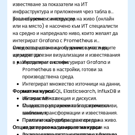
известяване за показатели на ИТ
достъпност и възстановяване при бедствия
инфраструктура и приложения чрез табла в
в мултитенантна архитектура, включително
реално време и интеграции.
Това обучение с инструктор на живо (онлайн
конфигуриране на Data Guard и Oracle
или на място) е насочено към ИТ специалисти
RAC.
на средно и напреднало ниво, които желаят да
Усвоят техники за отстраняване на
интегрират Grafana с Prometheus и
неизправности и най-добри практики за
множество източници на данни, както и да
След завършване на обучението участниците
поддържане на сигурна, ефективна и
изградят полезни визуализации и известявания
ще могат да:
надеждна мултитенантна среда за бази
в разпределени системи.
Инсталират и конфигурират Grafana и
данни.
Prometheus в настройки, готови за
производствена среда.
Интегрират множество източници на данни,
Формат на курса
включително SQL, Elasticsearch, InfluxDB и
облачни API-та.
Интерактивна лекция и дискусия.
Създават разширени табла с променливи,
Множество упражнения и практически
шаблони, трансформации и известявания.
занимания.
Прилагат най-добри практики при
Практическа реализация в среда на живо.
Опции за персонализиране на курса
моделиране на данни, оптимизация на
производителността и контрол на достъпа
За да заявите персонализирано обучение