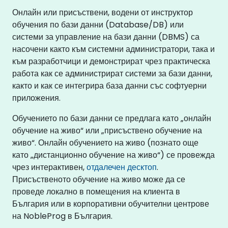
Онлайн или присъствени, водени от инструктор
обучения по бази данни (Database/DB) или
системи за управление на бази данни (DBMS) са
насочени както към системни администратори, така и
към разработчици и демонстрират чрез практическа
работа как се администрират системи за бази данни,
както и как се интегрира база данни със софтуерни
приложения.
Обучението по бази данни се предлага като „онлайн
обучение на живо“ или „присъствено обучение на
живо“. Онлайн обучението на живо (познато още
като „дистанционно обучение на живо“) се провежда
чрез интерактивен,
отдалечен десктоп
.
Присъственото обучение на живо може да се
проведе локално в помещения на клиента в
България или в корпоративни обучителни центрове
на NobleProg в България.