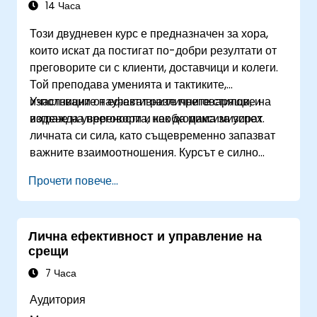
управление на проекти, за да измерват
14 Часа
представянето на отдалечен екип.
Този двудневен курс е предназначен за хора,
които искат да постигат по-добри резултати от
преговорите си с клиенти, доставчици и колеги.
Той преподава уменията и тактиките,
използвани от ефективните преговарящи, и
Участниците научават различните стилове на
изгражда увереността, необходима за успех.
водене на преговори и как да максимизират
личната си сила, като същевременно запазват
важните взаимоотношения. Курсът е силно
интерактивен с комбинация от лекции, дискусии,
Прочети повече...
коучинг и упражнения.
Лична ефективност и управление на
срещи
7 Часа
Аудитория