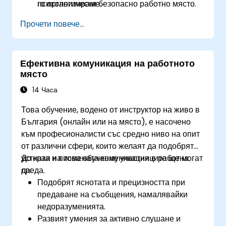
психологически безопасно работно място.
го организираме.
Прочети повече...
Ефективна комуникация на работното
място
14 Часа
Това обучение, водено от инструктор на живо в
България (онлайн или на място), е насочено
към професионалисти със средно ниво на опит
от различни сфери, които желаят да подобрят
устната и писмената комуникация в работна
До края на това обучение участниците ще могат
среда.
да:
Подобрят яснотата и прецизността при
предаване на съобщения, намалявайки
недоразуменията.
Развият умения за активно слушане и