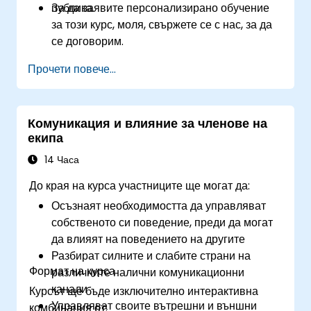
публика.
За да заявите персонализирано обучение
за този курс, моля, свържете се с нас, за да
се договорим.
Прочети повече...
Комуникация и влияние за членове на
екипа
14 Часа
До края на курса участниците ще могат да:
Осъзнаят необходимостта да управляват
собственото си поведение, преди да могат
да влияят на поведението на другите
Разбират силните и слабите страни на
Формат на курса
различните налични комуникационни
канали
Курсът ще бъде изключително интерактивна
Управляват своите вътрешни и външни
комбинация от: