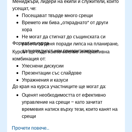
Мениджъри, лидери на екипи и служители, които
усещат, че:
Посещават твърде много срещи
Времето им бива „откраднато“ от други
хора
Не могат да стигнат до същинската си
Формат на курса
работа за деня поради липса на планиране,
далновидност или приоритизиране
Курсът ще бъде изключително интерактивна
комбинация от:
Улеснени дискусии
Презентации със слайдове
Упражнения и казуси
До края на курса участниците ще могат да:
Оценят необходимостта от ефективно
управление на срещи – като зачитат
времевия натиск върху тези, които канят на
срещи
Следват стандартните процеси за свикване,
Прочети повече...
управление и подготовка на резултатите от