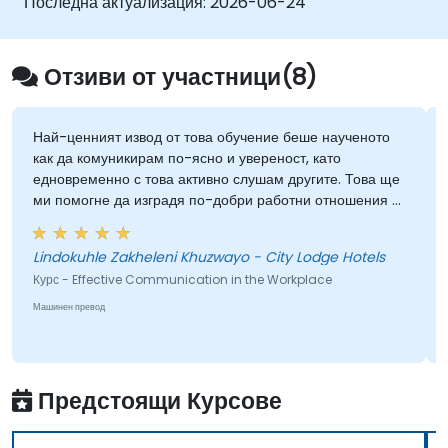
Последна актуализация:
2026-06-24
Комуникират очакванията ясно, за да
подобрят ангажираността и
междуфункционалното съгласуване.
Отзиви от участници(8)
нният извод от това обучение беше наученото
Той взе идеи
комуникирам по-ясно и увереност, като
сложни, и ги
менно с това активно слушам другите. Това ще
допусна „кон
огне да изградя по-добри работни отношения и
дискусиите в
аля недоразбиранията.
Lindokuhle Zakheleni Khuzwayo - City Lodge Hotels
Donna Fuent
Effective Communication in the Workplace
Курс - Comm
ревод
Машинен превод
Предстоящи Курсове