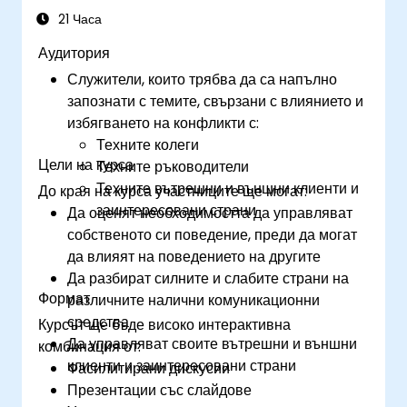
начин, използвайки ефективен език на
21 Часа
тялото и вокално разнообразие.
Аудитория
Разпознават
основните принципи на
Служители, които трябва да са напълно
емоционалната интелигентност и да ги
запознати с темите, свързани с влиянието и
използват за изграждане на по-силни
избягването на конфликти с:
професионални взаимоотношения.
Техните колеги
Разработят
личен план за действие, за да
Цели на курса
Техните ръководители
продължат да усъвършенстват своите
Техните вътрешни и външни клиенти и
До края на курса участниците ще могат:
комуникационни и презентационни умения.
заинтересовани страни
Да оценят необходимостта да управляват
собственото си поведение, преди да могат
да влияят на поведението на другите
Да разбират силните и слабите страни на
Формат
различните налични комуникационни
средства
Курсът ще бъде високо интерактивна
Да управляват своите вътрешни и външни
комбинация от:
клиенти и заинтересовани страни
Фасилитирани дискусии
Презентации със слайдове