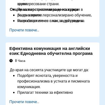
заинтересовани страни.
групи.
Опции за персонализиране на курса
Прилагат стратегии за деескалация в
реално време.
За да заявите персонализирано обучение,
Разработят личен план за действие за
моля свържете се с нас, за да уредим.
управление след инцидент.
Прочети повече...
Ефективна комуникация на английски
език: Еднодневна обучителна програма
8 Часа
До края на сесията участниците ще могат да:
Подобрят яснотата, увереността и
професионализма в устната и писмената
комуникация.
Прилагат техники за ефективно
структуриране на послания за различни
Прочети повече...
аудитории.