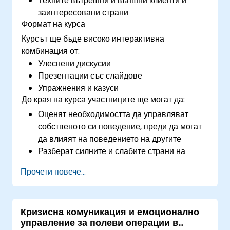
Техните вътрешни и външни клиенти и
заинтересовани страни
Формат на курса
Курсът ще бъде високо интерактивна
комбинация от:
Улеснени дискусии
Презентации със слайдове
Упражнения и казуси
До края на курса участниците ще могат да:
Оценят необходимостта да управляват
собственото си поведение, преди да могат
да влияят на поведението на другите
Разберат силните и слабите страни на
различните налични комуникационни
Прочети повече...
средства
Управляват своите вътрешни и външни
клиенти и заинтересовани страни
Кризисна комуникация и емоционално
Обяснят как да се справят с трудните
управление за полеви операции в
ситуации, които могат да срещнат в офиса