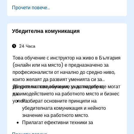
емпатия, за да укрепят взаимодействията в
Прочети повече...
екипа.
Структурират идеите ефективно в срещи,
имейли и презентации.
Убедителна комуникация
Насърчат асертивността и способността да
се дава и получава обратна връзка
градивно.
24 Часа
Подобрят комуникацията в ситуации на
Това обучение с инструктор на живо в България
конфликт, преговори и работа в екип.
(онлайн или на място) е предназначено за
професионалисти от начално до средно ниво,
които желаят да развият уменията си за
убедителна комуникация, за да подобрят
До края на това обучение участниците ще могат
взаимодействието на работното място и бизнес
да:
успеха.
Разбират основните принципи на
убедителната комуникация и нейното
значение на работното място.
Прилагат ефективни техники за
убеждаване, за да влияят на вземането на