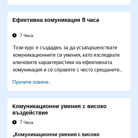
Подобрят граматиката, речниковия запас и
тона за бизнес комуникация.
Ефективна комуникация 8 часа
Избягват често срещани комуникационни
капани и недоразумения.
Развият умения за активно слушане и
7 Часа
даване на обратна връзка за по-добро
Този курс е създаден, за да усъвършенствате
работно взаимодействие.
комуникационните си умения, като изследвате
ключовите характеристики на ефективната
комуникация и се справяте с често срещаните
предизвикателства при разбирането. Чрез
Прочети повече...
практически упражнения и сценарии от реалния
свят ще се научите да управлявате емоциите
си, да разпознавате различни комуникационни
Комуникационни умения с високо
стилове и да адаптирате подхода си, за да
въздействие
отговорите на нуждите на различни
събеседници.
7 Часа
„Комуникационни умения с високо