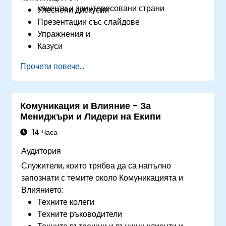
клиенти и заинтересовани страни
Улеснени дискусии
Презентации със слайдове
Упражнения и
Казуси
Прочети повече...
Комуникация и Влияние - За
Мениджъри и Лидери на Екипи
14 Часа
Аудитория
Служители, които трябва да са напълно
запознати с темите около Комуникацията и
Влиянието:
Техните колеги
Техните ръководители