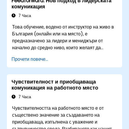
Feedforward: Нов подход в лидерската
комуникация
7 Часа
Това обучение, водено от инструктор на живо в
България (онлайн или на място), е
предназначено за лидери и мениджъри от
начално до средно ниво, които желаят да
възприемат feedforward техники, за да
Прочети повече...
подобрят ангажираността на екипа, коучинга и
разговорите за представяне.
Чувствителност и приобщаваща
комуникация на работното място
7 Часа
Чувствителността на работното място е от
съществено значение за създаването на
приобщаваща, изпълнена с уважение и
сътрудничество среда. Разбирането как нашите