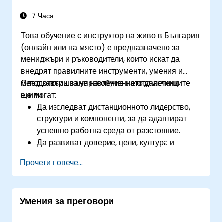
7 Часа
Това обучение с инструктор на живо в България
(онлайн или на място) е предназначено за
мениджъри и ръководители, които искат да
внедрят правилните инструменти, умения и
методологии за управление на отдалечени
След завършване на обучението участниците
екипи.
ще могат:
Да изследват дистанционното лидерство,
структури и компоненти, за да адаптират
успешно работна среда от разстояние.
Да развиват доверие, цели, култура и
работа в екип, за да създадат ефективен и
Прочети повече...
продуктивен отдалечен екип.
Да използват съществуващи инструменти и
технологии за подобряване на виртуалната
Умения за преговори
комуникация и колаборация.
Да прилагат методи за поставяне на цели и