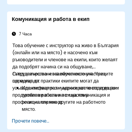
срещи
Оценят по-широко някои от начините за
Комуникация и работа в екип
по-ефективно управление на себе си и
времето си: да работят по-умно, а не по-
упорито…
7 Часа
Това обучение с инструктор на живо в България
(онлайн или на място) е насочено към
ръководители и членове на екипи, които желаят
да подобрят начина си на общуване,
сътрудничество и взаимоотношения. Чрез
След завършване на обучението участниците
поредица от практики екипите могат да
ще могат да:
усъвършенстват тези умения, което води до по-
Идентифицират и адресират често срещани
продуктивна работа и по-щастлив
проблеми в начина си на комуникация и
професионален живот.
реакция спрямо другите на работното
място.
Подобрят ефективността, с която се
Прочети повече...
извършва работата в екип.
Разбират индивидуалните, както и