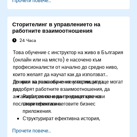
Прочети повече...
решения.
Използват невербалната комуникация, за
да подсилят посланието си.
Сторителинг в управлението на
Анализират казуси и сценарии от реалния
работните взаимоотношения
свят, за да подобрят убедителните си
способности.
24 Часа
Това обучение с инструктор на живо в България
(онлайн или на място) е насочено към
професионалисти от начално до средно ниво,
които желаят да научат как да използват
техники за разказване на истории, за да
До края на това обучение участниците ще могат
подобрят работните взаимоотношения, да
да:
ангажират екипи и да предават ключови
Разбират основните концепции на
послания ефективно.
сторителинга и неговите бизнес
приложения.
Структурират ефективна история,
използвайки ключови наративни елементи.
Прочети повече...
Прилагат техники за разказване на истории