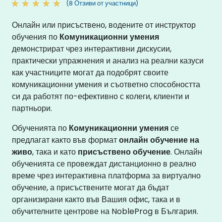
(8 Отзиви от участници)
Онлайн или присъствено, водените от инструктор
обучения по
Комуникационни умения
демонстрират чрез интерактивни дискусии,
практически упражнения и анализ на реални казуси
как участниците могат да подобрят своите
комуникационни умения и съответно способността
си да работят по-ефективно с колеги, клиенти и
партньори.
Обученията по
Комуникационни умения
се
предлагат както във формат
онлайн обучение на
живо
, така и като
присъствено обучение
. Онлайн
обученията се провеждат дистанционно в реално
време чрез интерактивна платформа за виртуално
обучение, а присъствените могат да бъдат
организирани както във Вашия офис, така и в
обучителните центрове на NobleProg в България.