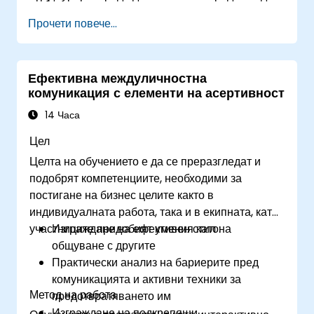
аудитория, предавате информация на проектен
въздействие. Способността ви да създавате
Прочети повече...
екип или поднасяте трудно послание,
среда за открита дискусия и непрекъснат диалог
ефективната комуникация е едно от най-
е от решаващо значение за успеха на
мощните умения за постигане на целите ви.
комуникацията. Комуникационните умения,
Ефективна междуличностна
засегнати в този курс, ще повишат способността
комуникация с елементи на асертивност
ви да упражнявате избор и контрол във всеки
тип разговор, да влияете без формална власт и
14 Часа
да подобрите качеството на
Цел
взаимоотношенията и продуктивността.
Целта на обучението е да се преразгледат и
подобрят компетенциите, необходими за
постигане на бизнес целите както в
индивидуалната работа, така и в екипната, като
участниците придобият умения като:
Изграждане на ефективен стил на
общуване с другите
Практически анализ на бариерите пред
комуникацията и активни техники за
Метод на работа
предотвратяването им
Изграждане на подкрепящи