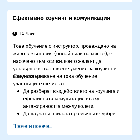
в различни работни сценарии.
Използват сторителинга за лидерство,
Ефективно коучинг и комуникация
мотивация и разрешаване на конфликти.
14 Часа
Това обучение с инструктор, провеждано на
живо в България (онлайн или на място), е
насочено към всички, които желаят да
усъвършенстват своите умения за коучинг и
комуникация.
След завършване на това обучение
участниците ще могат:
Да разберат въздействието на коучинга и
ефективната комуникация върху
ангажираността между колеги.
Да научат и прилагат различните добри
практики в коучинга и комуникацията.
Прочети повече...
Да подобрят комуникационните си умения и
способността си за въздействие.