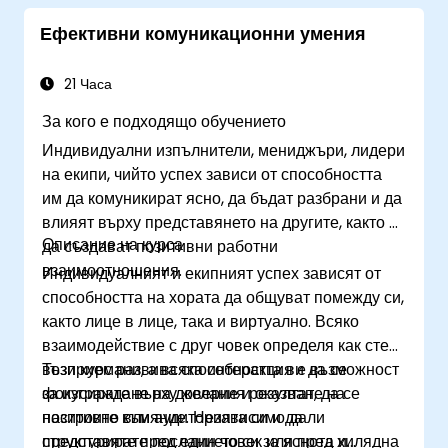
Да провеждат коучинг сесии с увереност.
Ефективни комуникационни умения
21 Часа
За кого е подходящо обучението
Индивидуални изпълнители, мениджъри, лидери
на екипи, чийто успех зависи от способността
им да комуникират ясно, да бъдат разбрани и да
влияят върху представянето на другите, както и
Описание на курса
да създават позитивни работни
взаимоотношения.
Индивидуалният и екипният успех зависят от
способността на хората да общуват помежду си,
както лице в лице, така и виртуално. Всяко
взаимодействие с друг човек определя как сте
възприемани, а всяка интеракция е възможност
Този курс развива способността ви да се
за изграждане на доверие и оказване на
фокусирате върху желания резултат, да се
позитивно влияние. Независимо дали
настроите към аудиторията си и да
представяте пред един човек или пред хилядна
структурирате посланието си за яснота и